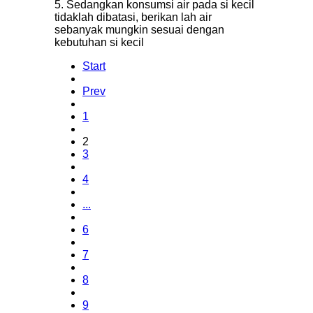
5. Sedangkan konsumsi air pada si kecil
tidaklah dibatasi, berikan lah air
sebanyak mungkin sesuai dengan
kebutuhan si kecil
Start
Prev
1
2
3
4
...
6
7
8
9