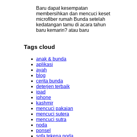
Baru dapat kesempatan
membersihkan dan mencuci keset
microfiber rumah Bunda setelah
kedatangan tamu di acara tahun
baru kemarin? atau baru
Tags cloud
anak & bunda
aplikasi
ayah
blog
cerita bunda
deterjen terbaik
ipad
iphone
kashmir
mencuci pakaian
mencuci sutera
mencuci sutra
noda
ponsel
sofa tekena noda