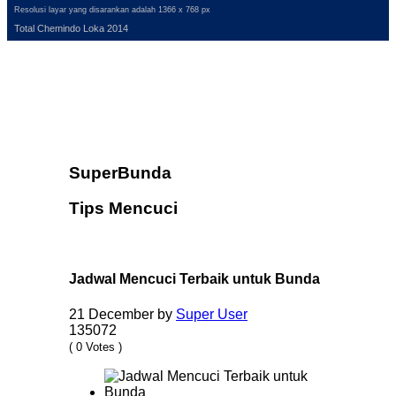
Resolusi layar yang disarankan adalah 1366 x 768 px
Total Chemindo Loka 2014
SuperBunda
Tips Mencuci
Jadwal Mencuci Terbaik untuk Bunda
21 December
by
Super User
135072
( 0 Votes )