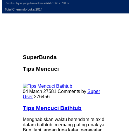
Resolusi layar yang disarankan adalah 1366 x 768 px
Total Chemindo Loka 2014
SuperBunda
Tips Mencuci
04 March
27581 Comments
by
Super
User
276456
Tips Mencuci Bathtub
Menghabiskan waktu berendam relax di
dalam bathtub, memang paling enak ya
Bun, tapi jangan lupa kalau perawatan