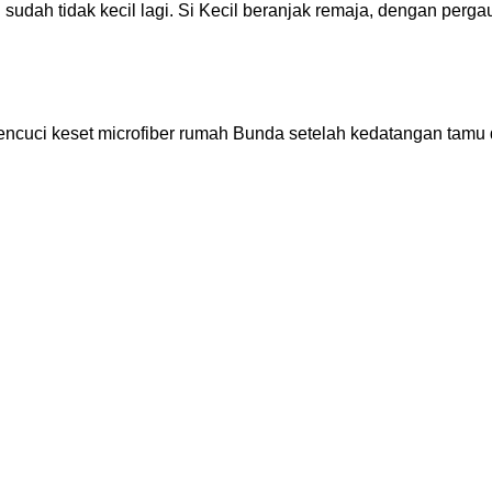
n sudah tidak kecil lagi. Si Kecil beranjak remaja, dengan per
uci keset microfiber rumah Bunda setelah kedatangan tamu d