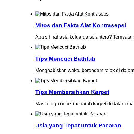
Mitos dan Fakta Alat Kontrasepsi
Apa sih rahasia keluarga sejahtera? Ternyata
Tips Mencuci Bathtub
Menghabiskan waktu berendam relax di dalam 
Tips Membersihkan Karpet
Masih ragu untuk menaruh karpet di dalam rua
Usia yang Tepat untuk Pacaran