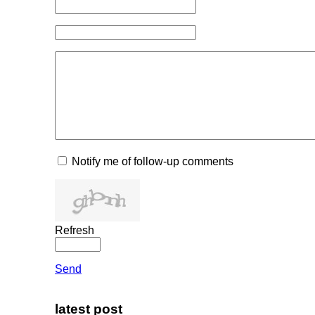
Notify me of follow-up comments
Refresh
Send
latest post