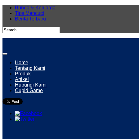
Bunda & Keluarga
Tips Mencuci
Berita Terbaru
Home
Tentang Kami
Produk
Artikel
Hubungi Kami
Cupid Game