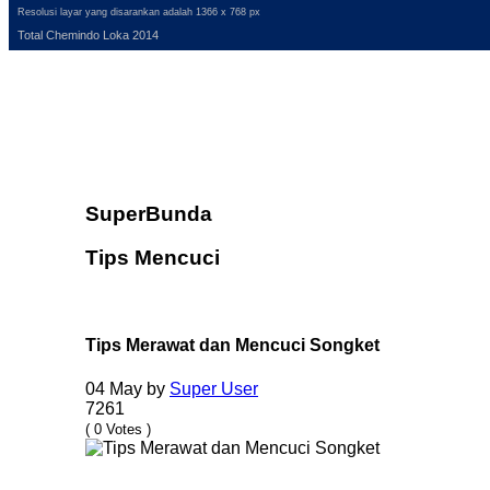
Resolusi layar yang disarankan adalah 1366 x 768 px
Total Chemindo Loka 2014
SuperBunda
Tips Mencuci
Tips Merawat dan Mencuci Songket
04 May
by
Super User
7261
( 0 Votes )