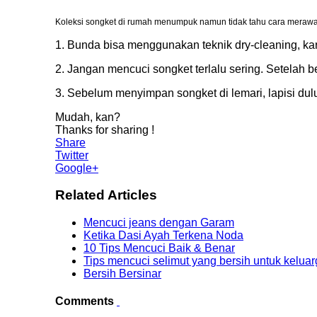
Koleksi songket di rumah menumpuk namun tidak tahu cara merawat
1. Bunda bisa menggunakan teknik dry-cleaning, kar
2. Jangan mencuci songket terlalu sering. Setelah b
3. Sebelum menyimpan songket di lemari, lapisi dul
Mudah, kan?
Thanks for sharing !
Share
Twitter
Google+
Related Articles
Mencuci jeans dengan Garam
Ketika Dasi Ayah Terkena Noda
10 Tips Mencuci Baik & Benar
Tips mencuci selimut yang bersih untuk kelua
Bersih Bersinar
Comments